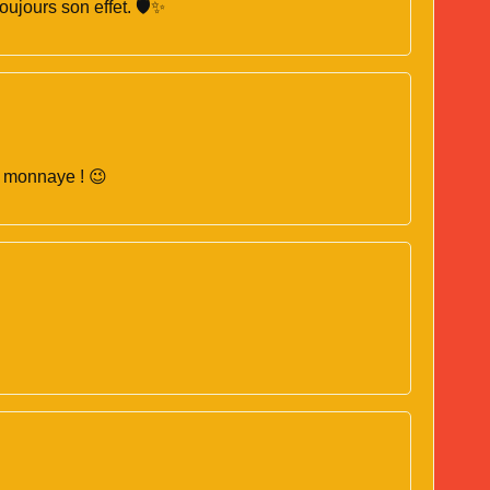
oujours son effet. 🛡️✨
se monnaye ! 😉